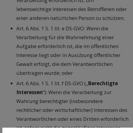
Verarbeitung erforderlich ist, um
lebenswichtige Interessen des Betroffenen oder
einer anderen natürlichen Person zu schützen;
Art. 6 Abs. 1 S. 1 lit. e DS-GVO: Wenn die
Verarbeitung für die Wahrnehmung einer
Aufgabe erforderlich ist, die im öffentlichen
Interesse liegt oder in Ausübung öffentlicher
Gewalt erfolgt, die dem Verantwortlichen
übertragen wurde; oder
Art. 6 Abs. 1 S. 1 lit. f DS-GVO („
Berechtigte
Interessen
“): Wenn die Verarbeitung zur
Wahrung berechtigter (insbesondere
rechtlicher oder wirtschaftlicher) Interessen des
Verantwortlichen oder eines Dritten erforderlich
ist, sofern nicht die gegenläufigen Interessen