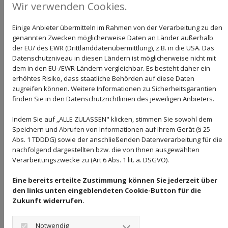
Wir verwenden Cookies.
oder Rechte des Betroffenen überwiegen
(insbesondere dann, wenn es sich dabei um
Einige Anbieter übermitteln im Rahmen von der Verarbeitung zu den
einen Minderjährigen handelt).
genannten Zwecken möglicherweise Daten an Länder außerhalb
der EU/ des EWR (Drittlanddatenübermittlung), z.B. in die USA. Das
Datenschutzniveau in diesen Ländern ist möglicherweise nicht mit
Für die von uns vorgenommenen
dem in den EU-/EWR-Ländern vergleichbar. Es besteht daher ein
Verarbeitungsvorgänge geben wir im Folgenden
erhöhtes Risiko, dass staatliche Behörden auf diese Daten
zugreifen können. Weitere Informationen zu Sicherheitsgarantien
jeweils die anwendbare Rechtsgrundlage an. Eine
finden Sie in den Datenschutzrichtlinien des jeweiligen Anbieters.
Verarbeitung kann auch auf mehreren
Indem Sie auf „ALLE ZULASSEN" klicken, stimmen Sie sowohl dem
Rechtsgrundlagen beruhen.
Speichern und Abrufen von Informationen auf Ihrem Gerät (§ 25
Allgemeine Hinweise zu den Rechtsgrundlagen
Abs. 1 TDDDG) sowie der anschließenden Datenverarbeitung für die
nachfolgend dargestellten bzw. die von Ihnen ausgewählten
der Datenverarbeitung auf dieser Website
Verarbeitungszwecke zu (Art 6 Abs. 1 lit. a. DSGVO).
Sofern Sie in die Datenverarbeitung eingewilligt
Eine bereits erteilte Zustimmung können Sie jederzeit über
haben, verarbeiten wir Ihre personenbezogenen
den links unten eingeblendeten Cookie-Button für die
Zukunft widerrufen.
Daten auf Grundlage von Art. 6 Abs. 1 lit. a DS-GVO
bzw. Art. 9 Abs. 2 lit. a DS-GVO, sofern besondere
Notwendig